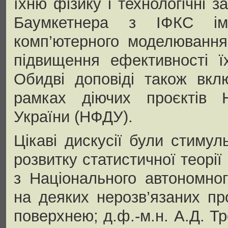
їхню фізику і технологічні з
Баумкетнера з ІФКС ім.
комп’ютерного моделювання
підвищення ефективності ї
Обидві доповіді також вкл
рамках діючих проєктів 
України (НФДУ).
Цікаві дискусії були стиму
розвитку статистичної теорії 
з Національного автономно
на деяких нерозв’язаних пр
поверхнею; д.ф.-м.н. А.Д. Тр