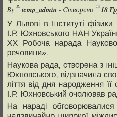
icmp_admin
18 Гр
By
- Створено
У Львові в Інституті фізики
І.Р. Юхновського НАН Україн
XX Робоча нарада Наукової
речовини».
Наукова рада, створена з іні
Юхновського, відзначила своє
ліття від дня народження її
І.Р. Юхновський очолював ра
На нараді обговорювалися 
надзвичайно широкої міждис