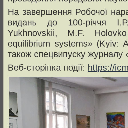
На завершення Робочої нара
видань до 100-річчя І.Р
Yukhnovskii, M.F. Holovko
equilibrium systems» (Kyiv: 
також спецвипуску журналу 
Веб-сторінка події:
https://ic