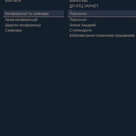
Контакти
Бібліотека
ДП НТЦ УАРНЕТ
Грід
Конференції та семінари
Персонал
Архів конференцій
Персонал
Щорічні конференції
Члени Академії
Семінари
Cтипендіати
Бібліометричні показники працівників
Навчання
Положення про підготовку здобувачів вищої освіти ступеня доктора філосо
Аспірантура
Докторантура
Філії кафедр
Міжнародний докторський коледж статистичної фізики складних систем