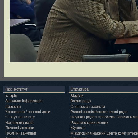
Про Інститут
Структура
Історія
Відділи
Загальна інформація
Вчена рада
Дирекція
Спецрада і захисти
Хронологія / основні дати
Разові спеціалізовані вчені ради
Статут інституту
Наукова рада з проблеми "Фізика м'як
Наглядова рада
Рада молодих вчених
Почесні доктори
Журнал
Публічні закупівлі
Міждисциплінарний центр комп’ютер