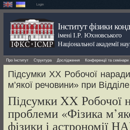
Login
Інститут фізики кон
імені І.Р. Юхновського
Національної академії на
Про Інститут
Структура
Дослідження
Конференції та семінари
Підсумки XX Робочої наради
м’якої речовини» при Відділе
Підсумки XX Робочої н
проблеми «Фізика м’як
фізики і астрономії Н