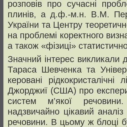
розповів про сучасні проб
плинів, а д.ф.-м.н. В.М. П
України та Центру теоретич
на проблемі коректного визна
а також «фізиці» статистично
Значний інтерес викликали 
Тараса Шевченка та Універ
керовані рідкокристалічні 
Джорджиї (США) про експер
систем м’якої речовини
надзвичайно цікавий аналіз 
речовини. В цьому ж блоці 