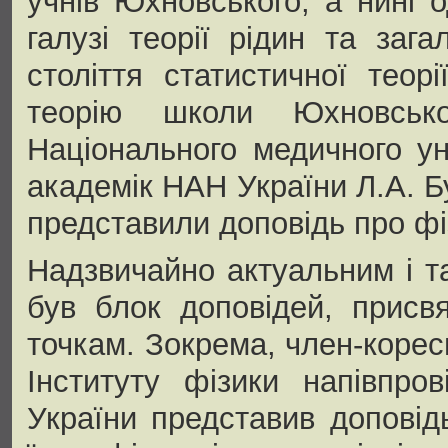
учнів Юхновського, а нині о
галузі теорії рідин та заг
століття статистичної теорі
теорію школи Юхновськ
Національного медичного ун
академік НАН України Л.А. Б
представили доповідь про фіз
Надзвичайно актуальним і т
був блок доповідей, присв
точкам. Зокрема, член-коре
Інституту фізики напівпро
України представив доповідь