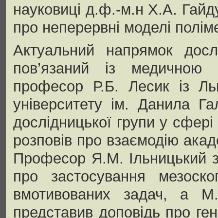
науковиці д.ф.-м.н Х.А. Гайду
про неперервні моделі полім
Актуальний напрямок досл
пов’язаний із медичною
професор Р.Б. Лесик із Ль
університету ім. Данила Га
дослідницької групи у сфері
розповів про взаємодію ака
Професор Я.М. Ільницький з 
про застосування мезоско
вмотивованих задач, а М
представив доповідь про ге