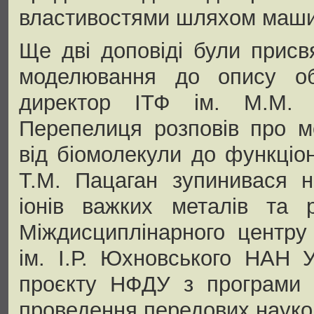
властивостями шляхом маши
Ще дві доповіді були присв
моделювання до опису об’
директор ІТФ ім. М.М.
Перепелиця розповів про м
від біомолекули до функціон
Т.М. Пацаган зупинивася 
іонів важких металів та 
Міждисциплінарного центру
ім. І.Р. Юхновського НАН 
проєкту НФДУ з програми «
проведення передових науко