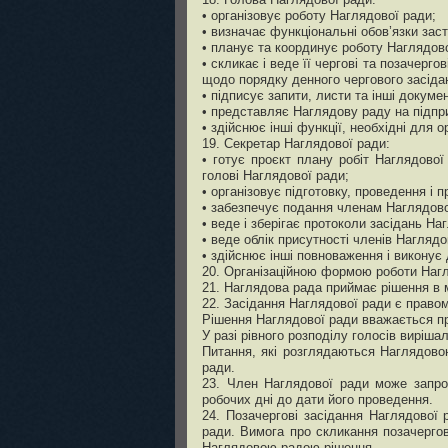
• організовує роботу Наглядової ради;
• визначає функціональні обов’язки заст
• планує та координує роботу Наглядово
• скликає і веде її чергові та позачерг
щодо порядку денного чергового засіда
• підписує запити, листи та інші докуме
• представляє Наглядову раду на підпри
• здійснює інші функції, необхідні для 
19. Секретар Наглядової ради:
• готує проєкт плану робіт Наглядово
голові Наглядової ради;
• організовує підготовку, проведення і
• забезпечує подання членам Наглядової
• веде і зберігає протоколи засідань На
• веде облік присутності членів Наглядо
• здійснює інші повноваження і виконує 
20. Організаційною формою роботи Нагля
21. Наглядова рада приймає рішення в 
22. Засідання Наглядової ради є правом
Рішення Наглядової ради вважається пр
У разі рівного розподілу голосів виріша
Питання, які розглядаються Наглядовою
ради.
23. Член Наглядової ради може запроп
робочих дні до дати його проведення.
24. Позачергові засідання Наглядової
ради. Вимога про скликання позачергов
Наглядовою радою рішення.