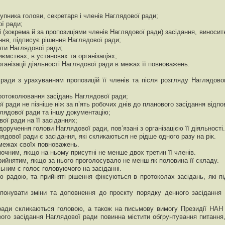
упника голови, секретаря і членів Наглядової ради;
ї ради;
ові (зокрема й за пропозиціями членів Наглядової ради) засідання, виноси
ння, підписує рішення Наглядової ради;
нти Наглядової ради;
ємствах, в установах та організаціях;
організації діяльності Наглядової ради в межах її повноважень.
ї ради з урахуванням пропозицій її членів та після розгляду Наглядо
 протоколювання засідань Наглядової ради;
 ради не пізніше ніж за п’ять робочих днів до планового засідання відпо
глядової ради та іншу документацію;
вої ради на її засіданнях;
доручення голови Наглядової ради, пов’язані з організацією її діяльності.
дової ради є засідання, які скликаються не рідше одного разу на рік.
межах своїх повноважень.
очним, якщо на ньому присутні не менше двох третин її членів.
ийнятим, якщо за нього проголосувало не менш як половина її складу.
льним є голос головуючого на засіданні.
 радою, та прийняті рішення фіксуються в протоколах засідань, які п
онувати зміни та доповнення до проєкту порядку денного засідання 
 ради скликаються головою, а також на письмову вимогу Президії НАН 
ого засідання Наглядової ради повинна містити обґрунтування питання