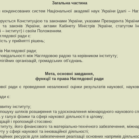
Загальна частина
и конденсованих систем Національної академії наук України (далі – Н
керується Конституцією та законами України, указами Президента України
 та законів України, актами Кабінету Міністрів України, статутом 
і – інститут) і своїм Положенням.
глядової ради є:
ість у прийнятті рішень;
ів Наглядової ради;
повідальності між Наглядовою радою та керівником інституту;
лігійних організацій, громадських об’єднань.
Мета, основні завдання,
функції та права Наглядової ради
ої ради є проведення незалежної оцінки результатів наукової, науково-
ади є:
звитку інституту;
ір, пошуку шляхів розширення та удосконалення міжнародного наукового сп
 у галузі фізики та сфері наукової діяльності в цілому;
ацій і пропозицій стосовно:
ституту, його фінансового та матеріально-технічного забезпечення, міжна
ту у сфері наукової та інноваційної діяльності;
ційних ресурсів для забезпечення реалізації основних напрямів діяльност