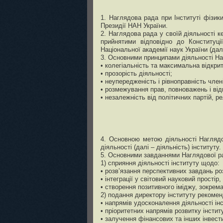
1. Наглядова рада при Інституті фізик
Президії НАН України.
2. Наглядова рада у своїй діяльності 
прийнятими відповідно до Конституції
Національної академії наук України (дал
3. Основними принципами діяльності На
• колегіальність та максимальна відкрит
• прозорість діяльності;
• неупередженість і рівноправність член
• розмежування прав, повноважень і від
• незалежність від політичних партій, ре
4. Основною метою діяльності Наглядов
діяльності (далі – діяльність) інституту.
5. Основними завданнями Наглядової р
1) сприяння діяльності інституту щодо:
• розв’язання перспективних завдань ро
• інтеграції у світовий науковий прост
• створення позитивного іміджу, зокрема
2) подання директору інституту рекоменд
• напрямів удосконалення діяльності ін
• пріоритетних напрямів розвитку інститу
• залучення фінансових та інших інвести