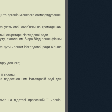
ди та органів місцевого самоврядування,
конують свої обов’язки на громадських
ви і секретаря Наглядової ради.
уту, схваленим Бюро Відділення фізики
оже бути членом Наглядової ради більше
ядку денного;
її голови.
яка подається ним Наглядовій раді для
ся на підставі пропозицій її членів,