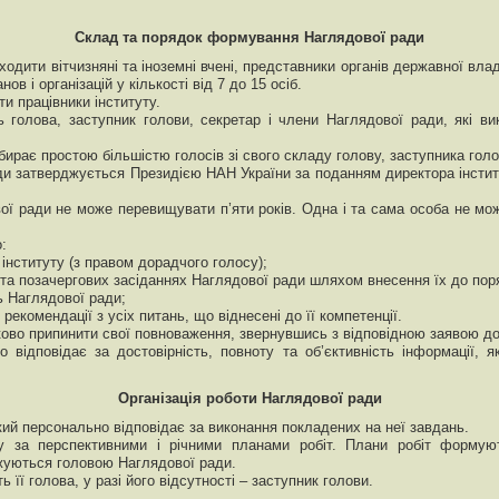
Склад та порядок формування Наглядової ради
одити вітчизняні та іноземні вчені, представники органів державної вла
ов і організацій у кількості від 7 до 15 осіб.
и працівники інституту.
 голова, заступник голови, секретар і члени Наглядової ради, які ви
ирає простою більшістю голосів зі свого складу голову, заступника голо
ди затверджується Президією НАН України за поданням директора інстит
ої ради не може перевищувати п’яти років. Одна і та сама особа не м
:
 інституту (з правом дорадчого голосу);
х та позачергових засіданнях Наглядової ради шляхом внесення їх до пор
ь Наглядової ради;
рекомендації з усіх питань, що віднесені до її компетенції.
ово припинити свої повноваження, звернувшись з відповідною заявою до 
 відповідає за достовірність, повноту та об’єктивність інформації, 
Організація роботи Наглядової ради
кий персонально відповідає за виконання покладених на неї завдань.
 за перспективними і річними планами робіт. Плани робіт формують
джуються головою Наглядової ради.
 її голова, у разі його відсутності – заступник голови.