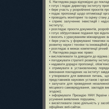
6. Наглядова рада відповідно до поклад
• готує і подає директору інституту про
• бере участь у розробленні проєктів пр
• подає пропозиції щодо оптимізації орг
• проводить моніторинг та оцінку стану 
• сприяє залученню інвестицій і надх
інституту;
• розглядає проєкти документів, розро
• готує обґрунтоване подання про відкл
• вносить з урахуванням міжнародних ви
• бере участь у формуванні тематики на
розвитку науки і техніки та інноваційній 
• розглядає в межах компетенції річний з
7. Наглядова рада має право:
• висловлювати та доводити до відома з
• погоджувати стратегії розвитку інсти
• надавати дорадчі пропозиції, обов’язк
• отримувати в установленому порядку
виконання покладених на інститут завда
• утворювати для вивчення питань, що 
представників наукових установ і організ
• залучати для проведення незалежної 
місцевого самоврядування, закладів вищ
згодою);
• інформувати Президію НАН України п
усунення виявлених порушень;
• висвітлювати свою діяльність у засо
офіційних веб-сайтах.