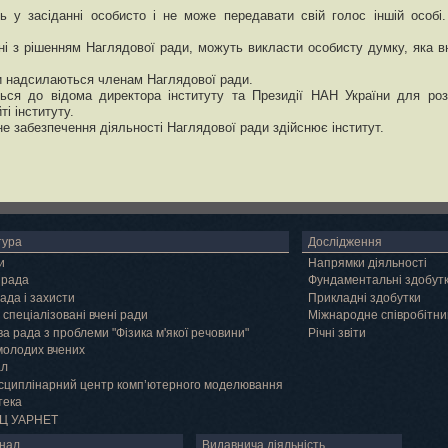
ь у засіданні особисто і не може передавати свій голос іншій особі
дні з рішенням Наглядової ради, можуть викласти особисту думку, яка 
ди надсилаються членам Наглядової ради.
ься до відома директора інституту та Президії НАН України для розг
і інституту.
не забезпечення діяльності Наглядової ради здійснює інститут.
тура
Дослідження
и
Напрямки діяльності
 рада
Фундаментальні здобут
ада і захисти
Прикладні здобутки
 спеціалізовані вчені ради
Міжнародне співробітни
а рада з проблеми "Фізика м'якої речовини"
Річні звіти
молодих вчених
ал
сциплінарний центр комп’ютерного моделювання
тека
Ц УАРНЕТ
нал
Видавнича діяльність