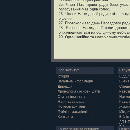
25. Член Наглядової ради бере участ
голосування має один голос.
26. Члени Наглядової ради, які не зго
рішення.
27. Протоколи засідань Наглядової ра
28. Рішення Наглядової ради доводят
оприлюднюються на офіційному веб-сайт
29. Організаційне та матеріально-техніч
Про Інститут
Струк
Історія
Відділ
Загальна інформація
Вчена
Дирекція
Спецр
Хронологія / основні дати
Разові
Статут інституту
Науков
Наглядова рада
Рада 
Почесні доктори
Журн
Публічні закупівлі
Міжди
Контакти
Бібліо
ДП НТ
Грід
Конференції та семінари
Персо