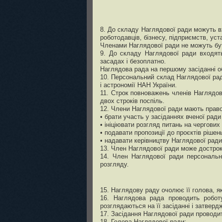
8. До складу Наглядової ради можуть вх
роботодавців, бізнесу, підприємств, устан
Членами Наглядової ради не можуть бут
9. До складу Наглядової ради входять
засадах і безоплатно.
Наглядова рада на першому засіданні об
10. Персональний склад Наглядової ра
і астрономії НАН України.
11. Строк повноважень членів Наглядов
двох строків поспіль.
12. Члени Наглядової ради мають право
• брати участь у засіданнях вченої ради
• ініціювати розгляд питань на чергови
• подавати пропозиції до проєктів рішен
• надавати керівництву Наглядової ради 
13. Член Наглядової ради може дострок
14. Член Наглядової ради персонально
розгляду.
15. Наглядову раду очолює її голова, я
16. Наглядова рада проводить роботу
розглядаються на її засіданні і затвер
17. Засідання Наглядової ради проводить
18. Голова Наглядової ради: