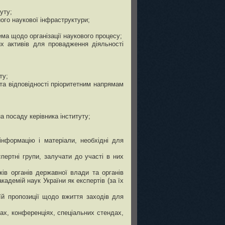
уту;
його наукової інфраструктури;
ема щодо організації наукового процесу;
их активів для провадження діяльності
ту;
 та відповідності пріоритетним напрямам
а посаду керівника інституту;
інформацію і матеріали, необхідні для
пертні групи, залучати до участі в них
ків органів державної влади та органів
адемій наук України як експертів (за їх
їй пропозиції щодо вжиття заходів для
ах, конференціях, спеціальних стендах,