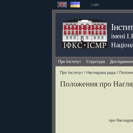
Login
Інсти
імені І
Націона
Про Інститут
Структура
Дослідженн
Про Інститут
/
Наглядова рада
/ Положе
Положення про Нагля
про Наглядов