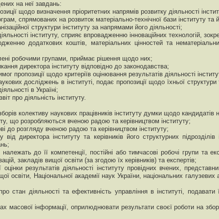
ених на неї завдань:
позиції щодо визначення пріоритетних напрямів розвитку діяльності інстит
ограм, спрямованих на розвиток матеріально-технічної бази інституту та 
анізаційної структури інституту за напрямами його діяльності;
діяльності інституту, сприяє впровадженню інноваційних технологій, зокр
одженню додаткових коштів, матеріальних цінностей та нематеріальн
блені робочими групами, приймає рішення щодо них;
икання директора інституту відповідно до законодавства;
мог пропозиції щодо критеріїв оцінювання результатів діяльності інститу
укових досліджень в інституті, подає пропозиції щодо їхньої структури
діяльності в Україні;
віт про діяльність інституту.
борів колективу наукових працівників інституту думки щодо кандидатів н
туту, що розробляються вченою радою та керівництвом інституту;
ові до розгляду вченою радою та керівництвом інституту;
 від директора інституту та керівників його структурних підрозділів 
нь;
належать до її компетенції, постійні або тимчасові робочі групи та екс
ацій, закладів вищої освіти (за згодою їх керівників) та експертів;
оцінки результатів діяльності інституту провідних вчених, представни
ої освіти, Національної академії наук України, національних галузевих ак
ро стан діяльності та ефективність управління в інституті, подавати 
бах масової інформації, оприлюднювати результати своєї роботи на збор