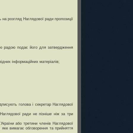
ть на розгляд Наглядової ради пропозиції
вою радою подає його для затвердження
відних інформаційних матеріалів;
ідписують голова і секретар Наглядової
Наглядової ради не пізніше ніж за три
України або третини членів Наглядової
, яке вимагає обговорення та прийняття