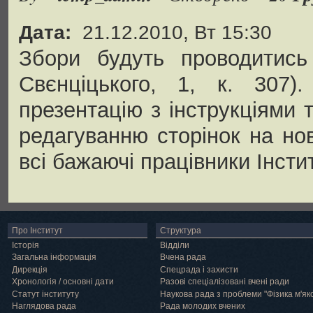
Дата:
21.12.2010, Вт 15:30
Збори будуть проводитись 
Свєнціцького, 1, к. 307)
презентацію з інструкціями
редагуванню сторінок на но
всі бажаючі працівники Інстит
Про Інститут
Структура
Історія
Відділи
Загальна інформація
Вчена рада
Дирекція
Спецрада і захисти
Хронологія / основні дати
Разові спеціалізовані вчені ради
Статут інституту
Наукова рада з проблеми "Фізика м'як
Наглядова рада
Рада молодих вчених