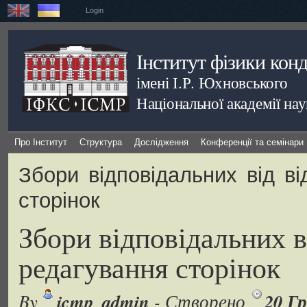
Login
Інститут фізики кон
імені І.Р. Юхновського
Національної академії на
Про Інститут
Структура
Дослідження
Конференції та семінари
Збори відповідальних від ві
сторінок
Збори відповідальних ві
редагування сторінок
icmp_admin
20 Гр
By
- Створено