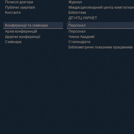
Почесні доктори
Журнал
Публічні закупівлі
Міждисциплінарний центр комп’ютер
Контакти
Бібліотека
ДП НТЦ УАРНЕТ
Грід
Конференції та семінари
Персонал
Архів конференцій
Персонал
Щорічні конференції
Члени Академії
Семінари
Cтипендіати
Бібліометричні показники працівників
Навчання
Положення про підготовку здобувачів вищої освіти ступеня доктора філосо
Аспірантура
Докторантура
Філії кафедр
Міжнародний докторський коледж статистичної фізики складних систем