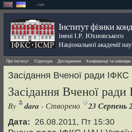
Login
Інститут фізики кон
імені І.Р. Юхновського
Національної академії на
Про Інститут
Структура
Дослідження
Конференції та семінари
Засідання Вченої ради ІФКС
Засідання Вченої рад
dara
23 Серпень 
By
- Створено
Дата:
26.08.2011, Пт 15:30