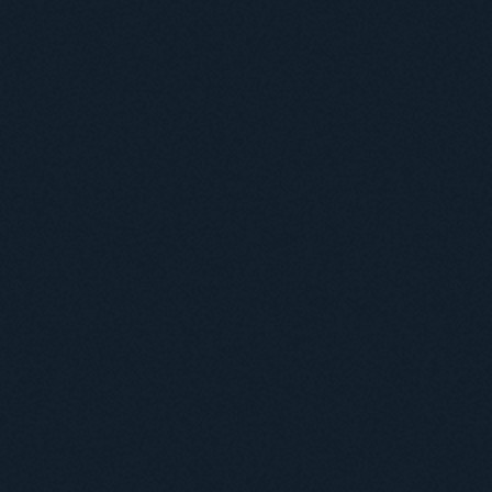
Філії кафедр
Міжнародний докторський коледж статистичної фізики складних систем