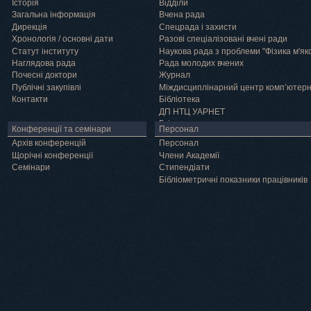
Історія
Відділи
Загальна інформація
Вчена рада
Дирекція
Спецрада і захисти
Хронологія / основні дати
Разові спеціалізовані вчені ради
Статут інституту
Наукова рада з проблеми "Фізика м'як
Наглядова рада
Рада молодих вчених
Почесні доктори
Журнал
Публічні закупівлі
Міждисциплінарний центр комп’ютер
Контакти
Бібліотека
ДП НТЦ УАРНЕТ
Грід
Конференції та семінари
Персонал
Архів конференцій
Персонал
Щорічні конференції
Члени Академії
Семінари
Cтипендіати
Бібліометричні показники працівників
Навчання
Положення про підготовку здобувачів вищої освіти ступеня доктора філосо
Аспірантура
Докторантура