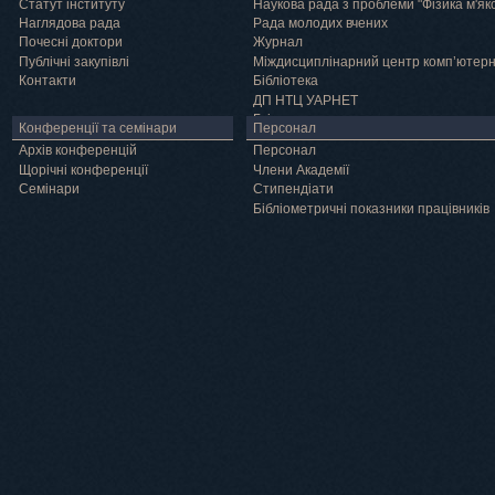
Статут інституту
Наукова рада з проблеми "Фізика м'як
Наглядова рада
Рада молодих вчених
Почесні доктори
Журнал
Публічні закупівлі
Міждисциплінарний центр комп’ютер
Контакти
Бібліотека
ДП НТЦ УАРНЕТ
Грід
Конференції та семінари
Персонал
Архів конференцій
Персонал
Щорічні конференції
Члени Академії
Семінари
Cтипендіати
Бібліометричні показники працівників
Навчання
Положення про підготовку здобувачів вищої освіти ступеня доктора філосо
Аспірантура
Докторантура
Філії кафедр
Міжнародний докторський коледж статистичної фізики складних систем