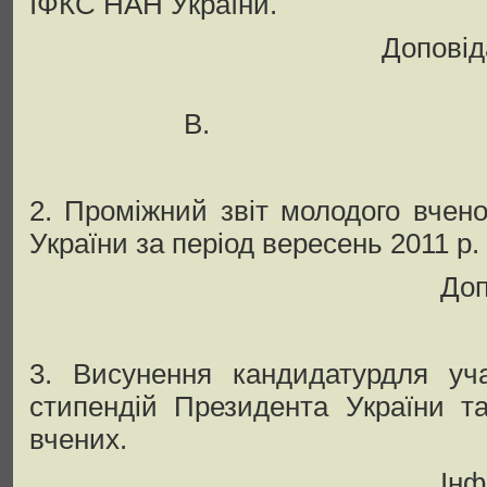
ІФКС НАН України.
Доповідають: Ром
Грицьків 
В.
2. Проміжний звіт молодого вчено
України за період вересень 2011 р.
Доп
3. Висунення кандидатурдля уча
стипендій Президента України 
вчених.
Інф