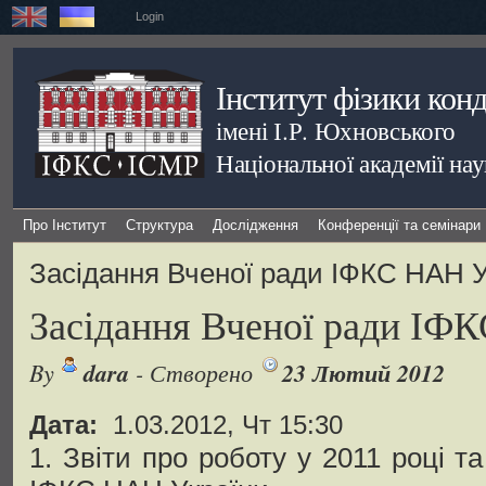
Login
Інститут фізики кон
імені І.Р. Юхновського
Національної академії на
Про Інститут
Структура
Дослідження
Конференції та семінари
Засідання Вченої ради ІФКС НАН У
Засідання Вченої ради ІФ
By
dara
- Створено
23 Лютий 2012
Дата:
1.03.2012, Чт 15:30
1. Звіти про роботу у 2011 році та