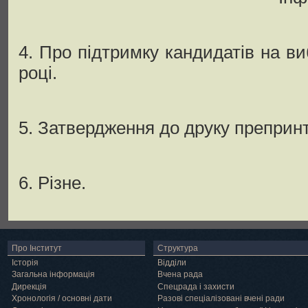
4. Про підтримку кандидатів на в
році.
5. Затвердження до друку преприн
6. Різне.
Про Інститут
Структура
Історія
Відділи
Загальна інформація
Вчена рада
Дирекція
Спецрада і захисти
Хронологія / основні дати
Разові спеціалізовані вчені ради