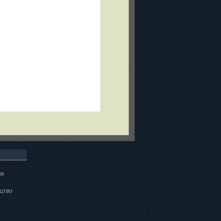
ки
цтво