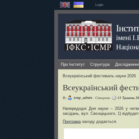
Login
Інсти
імені І
Націона
Про Інститут
Структура
Дослідженн
Всеукраїнський фестиваль науки 2026
Всеукраїнський фести
By
icmp_admin
- Створено
11 Травень 2
Напередодні Дня науки – 2026 у четве
засідань, вул. Свєнціцького, 1) відбуде
Програма
заходу додається.