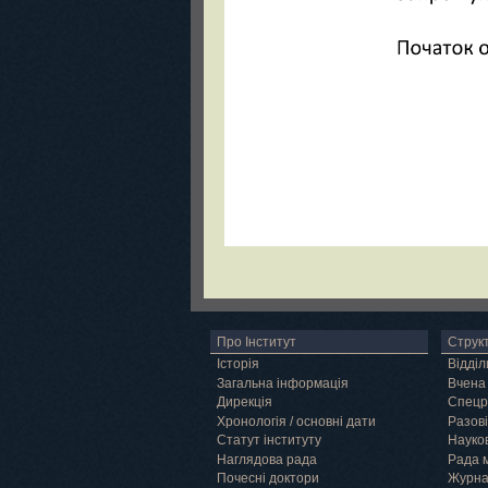
Про Інститут
Струк
Історія
Відділ
Загальна інформація
Вчена
Дирекція
Спецр
Хронологія / основні дати
Разові
Статут інституту
Науков
Наглядова рада
Рада 
Почесні доктори
Журн