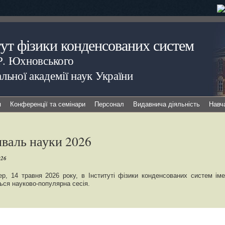
тут фізики конденсованих систем
.Р. Юхновського
льної академії наук України
я
Конференції та семінари
Персонал
Видавнича діяльність
Навч
валь науки 2026
026
р, 14 травня 2026 року, в Інституті фізики конденсованих систем іме
ться науково-популярна сесія.