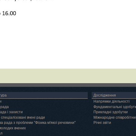
тура
Дослідження
и
Напрямки діяльності
 рада
Фундаментальні здобут
ада і захисти
Прикладні здобутки
 спеціалізовані вчені ради
Міжнародне співробітни
а рада з проблеми "Фізика м'якої речовини"
Річні звіти
молодих вчених
ал