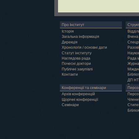
Про Інститут
Струк
Історія
Відділ
Загальна інформація
Вчена
Дирекція
Спецр
Хронологія / основні дати
Разові
Статут інституту
Науков
Наглядова рада
Рада 
Почесні доктори
Журн
Публічні закупівлі
Міжди
Контакти
Бібліо
ДП НТ
Грід
Конференції та семінари
Персо
Архів конференцій
Персо
Щорічні конференції
Члени
Семінари
Cтипе
Бібліо