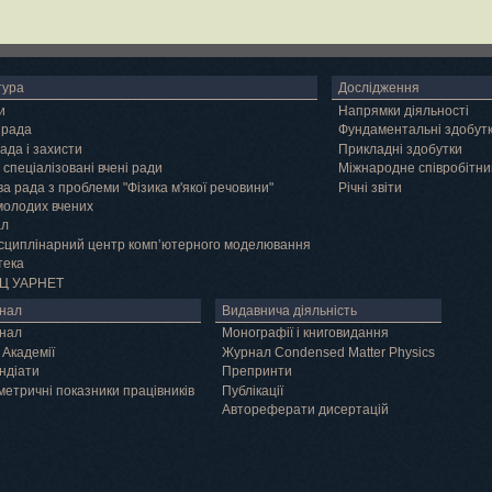
тура
Дослідження
и
Напрямки діяльності
 рада
Фундаментальні здобут
ада і захисти
Прикладні здобутки
 спеціалізовані вчені ради
Міжнародне співробітни
а рада з проблеми "Фізика м'якої речовини"
Річні звіти
молодих вчених
ал
сциплінарний центр комп’ютерного моделювання
тека
Ц УАРНЕТ
нал
Видавнича діяльність
нал
Монографії і книговидання
 Академії
Журнал Condensed Matter Physics
ндіати
Препринти
метричні показники працівників
Публікації
Автореферати дисертацій