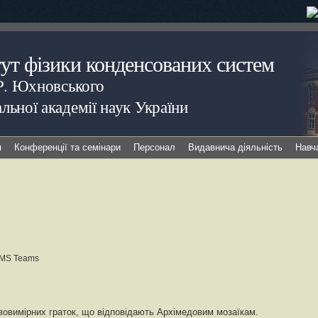
тут фізики конденсованих систем
.Р. Юхновського
льної академії наук України
я
Конференції та семінари
Персонал
Видавнича діяльність
Навч
 MS Teams
двовимірних граток, що відповідають Архімедовим мозаїкам.