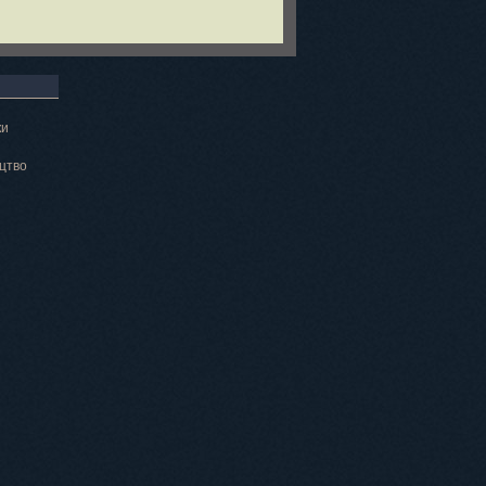
ки
цтво