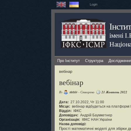
Login
Інсти
імені І
Націона
Про Інститут
Структура
Дослідженн
вебінар
вебінар
By
stetsiv
- Створено
21 Жовтень 2022
Дата:
27.10.2022, Чт 11:00
Місце:
вебінар відбудеться на платформі
Відділ:
ІФКС
Доповідач:
Андрій Баумкетнер
Організація:
ІФКС НАН України
Назва доповіді:
Прості математичні моделі для збірки 