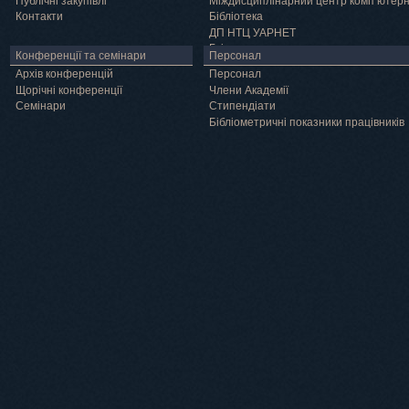
Публічні закупівлі
Міждисциплінарний центр комп’ютер
Контакти
Бібліотека
ДП НТЦ УАРНЕТ
Грід
Конференції та семінари
Персонал
Архів конференцій
Персонал
Щорічні конференції
Члени Академії
Семінари
Cтипендіати
Бібліометричні показники працівників
Навчання
Положення про підготовку здобувачів вищої освіти ступеня доктора філосо
Аспірантура
Докторантура
Філії кафедр
Міжнародний докторський коледж статистичної фізики складних систем