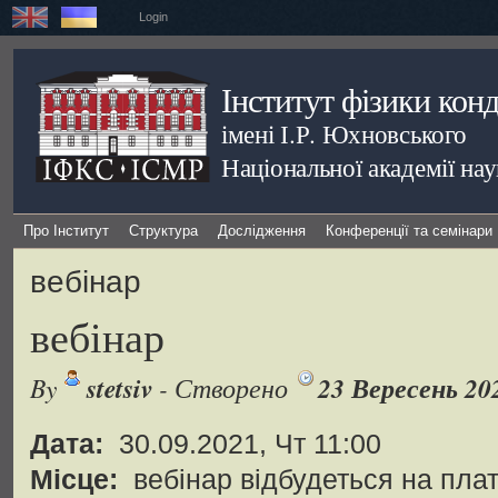
Login
Інститут фізики кон
імені І.Р. Юхновського
Національної академії на
Про Інститут
Структура
Дослідження
Конференції та семінари
вебінар
вебінар
stetsiv
23 Вересень 20
By
- Створено
Дата:
30.09.2021, Чт 11:00
Місце:
вебінар відбудеться на пл