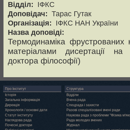
Відділ:
ІФКС
Доповідач:
Тарас Гутак
Організація:
ІФКС НАН України
Назва доповіді:
Термодинаміка фрустрованих к
матеріалами дисертації на 
доктора філософії)
Про Інститут
Структура
Історія
Відділи
Загальна інформація
Вчена рада
Дирекція
Спецрада і захисти
Хронологія / основні дати
Разові спеціалізовані вчені ради
Статут інституту
Наукова рада з проблеми "Фізика м'як
Наглядова рада
Рада молодих вчених
Почесні доктори
Журнал