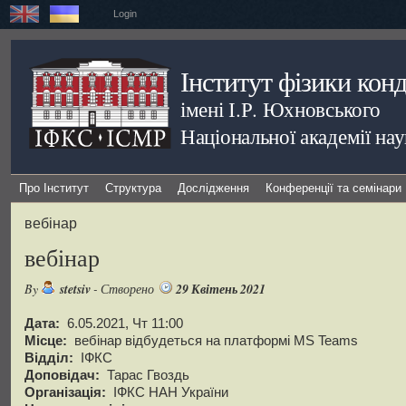
Login
Інститут фізики кон
імені І.Р. Юхновського
Національної академії на
Про Інститут
Структура
Дослідження
Конференції та семінари
вебінар
вебінар
By
stetsiv
- Створено
29 Квітень 2021
Дата:
6.05.2021, Чт 11:00
Місце:
вебінар відбудеться на платформі MS Teams
Відділ:
ІФКС
Доповідач:
Тарас Гвоздь
Організація:
ІФКС НАН України