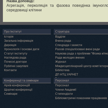
Назва доповіді:
Агрегація, перколяція та фазова поведінка імуногло
середовищі клітини
Про Інститут
Структура
Історія
Відділи
Загальна інформація
Вчена рада
Дирекція
Спецрада і захисти
Хронологія / основні дати
Разові спеціалізовані вчені ради
Статут інституту
Наукова рада з проблеми "Фізика м'як
Наглядова рада
Рада молодих вчених
Почесні доктори
Журнал
Публічні закупівлі
Міждисциплінарний центр комп’ютер
Контакти
Бібліотека
ДП НТЦ УАРНЕТ
Грід
Конференції та семінари
Персонал
Архів конференцій
Персонал
Щорічні конференції
Члени Академії
Семінари
Cтипендіати
Бібліометричні показники працівників