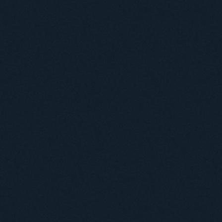
Навчання
Положення про підготовку здобувачів вищої освіти ступеня доктора філосо
Аспірантура
Докторантура
Філії кафедр
Міжнародний докторський коледж статистичної фізики складних систем