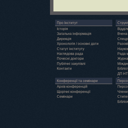
Про Інститут
Струк
Історія
Відділ
Загальна інформація
Вчена
Дирекція
Спецр
Хронологія / основні дати
Разові
Статут інституту
Науков
Наглядова рада
Рада 
Почесні доктори
Журн
Публічні закупівлі
Міжди
Контакти
Бібліо
ДП НТ
Грід
Конференції та семінари
Персо
Архів конференцій
Персо
Щорічні конференції
Члени
Семінари
Cтипе
Бібліо