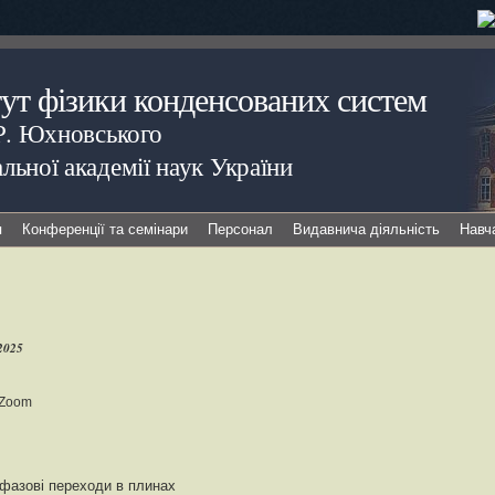
тут фізики конденсованих систем
.Р. Юхновського
льної академії наук України
я
Конференції та семінари
Персонал
Видавнича діяльність
Навч
2025
 Zoom
фазові переходи в плинах