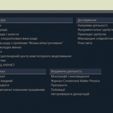
тура
Дослідження
и
Напрямки діяльності
 рада
Фундаментальні здобут
ада і захисти
Прикладні здобутки
 спеціалізовані вчені ради
Міжнародне співробітни
а рада з проблеми "Фізика м'якої речовини"
Річні звіти
молодих вчених
ал
сциплінарний центр комп’ютерного моделювання
тека
Ц УАРНЕТ
нал
Видавнича діяльність
нал
Монографії і книговидання
 Академії
Журнал Condensed Matter Physics
ндіати
Препринти
метричні показники працівників
Публікації
Автореферати дисертацій