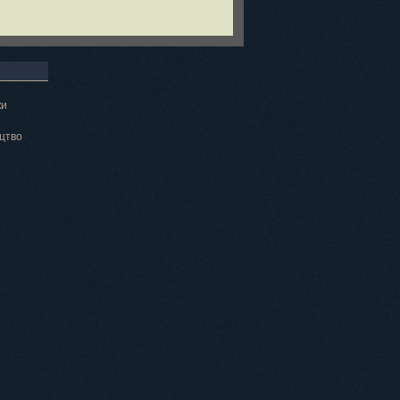
ки
цтво