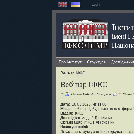
Login
Інсти
імені І
Націона
Про Інститут
Структура
Дослідженн
Вебінар ІФКС
Вебінар ІФКС
By
Oksana Dobush
- Створено
13 Січень 
Дата:
16.01.2025, Чт 11:00
Місце:
вебінар відбудеться на платформі
Відділ:
ІФКС
Доповідач:
Андрій Трохимчук
Організація:
ІФКС НАН України
Назва доповіді:
Локальне структурне впорядкування та 