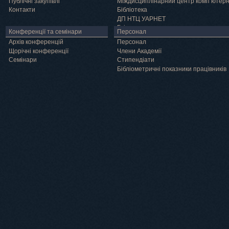
Публічні закупівлі
Міждисциплінарний центр комп’ютер
Контакти
Бібліотека
ДП НТЦ УАРНЕТ
Грід
Конференції та семінари
Персонал
Архів конференцій
Персонал
Щорічні конференції
Члени Академії
Семінари
Cтипендіати
Бібліометричні показники працівників
Навчання
Положення про підготовку здобувачів вищої освіти ступеня доктора філосо
Аспірантура
Докторантура
Філії кафедр
Міжнародний докторський коледж статистичної фізики складних систем