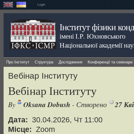
Login
Інститут фізики кон
імені І.Р. Юхновського
Національної академії на
Про Інститут
Структура
Дослідження
Конференції та семінари
Вебінар Інституту
Вебінар Інституту
By
Oksana Dobush
- Створено
27 Кв
Дата:
30.04.2026, Чт 11:00
Місце:
Zoom