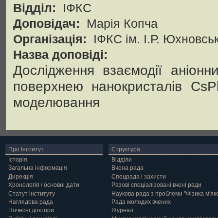
Відділ:
ІФКС
Доповідач:
Марія Копча
Організація:
ІФКС ім. І.Р. Юхновсь
Назва доповіді:
Дослідження взаємодії аніонн
поверхнею нанокристалів CsP
моделювання
Про Інститут
Структура
Історія
Відділи
Загальна інформація
Вчена рада
Дирекція
Спецрада і захисти
Хронологія / основні дати
Разові спеціалізовані вчені ради
Статут інституту
Наукова рада з проблеми "Фізика м'як
Наглядова рада
Рада молодих вчених
Почесні доктори
Журнал