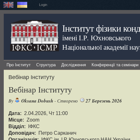
Login
Інститут фізики кон
імені І.Р. Юхновського
Національної академії на
Про Інститут
Структура
Дослідження
Конференції та семінари
Вебінар Інституту
Вебінар Інституту
By
Oksana Dobush
- Створено
27 Березень 2026
Дата:
2.04.2026, Чт 11:00
Місце:
Zoom
Відділ:
ІФКС
Доповідач:
Петро Сарканич
Організація:
ІФКС ім. І.Р. Юхновського НАН України