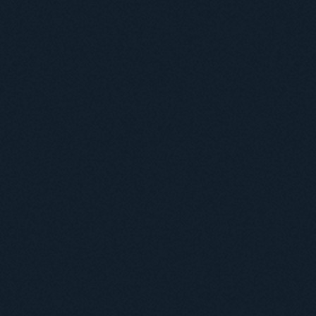
Навчання
Положення про підготовку здобувачів вищої освіти ступеня доктора філосо
Аспірантура
Докторантура
Філії кафедр
Міжнародний докторський коледж статистичної фізики складних систем