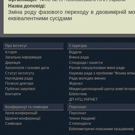
Назва доповіді:
Зміна роду фазового переходу в двовимірній мо
еквівалентними сусідами
Про Інститут
Структура
Історія
Відділи
Загальна інформація
Вчена рада
Дирекція
Спецрада і захисти
Хронологія / основні дати
Разові спеціалізовані вчені ради
Статут інституту
Наукова рада з проблеми "Фізика м'як
Наглядова рада
Рада молодих вчених
Почесні доктори
Журнал
Публічні закупівлі
Міждисциплінарний центр комп’ютер
Контакти
Бібліотека
ДП НТЦ УАРНЕТ
Грід
Конференції та семінари
Персонал
Архів конференцій
Персонал
Щорічні конференції
Члени Академії
Семінари
Cтипендіати
Бібліометричні показники працівників