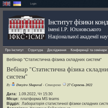
Login
Інститут фізики кон
імені І.Р. Юхновського
Національної академії на
Про Інститут
Структура
Дослідження
Конференції та семінари
Вебінар "Статистична фізика складних систем"
Вебінар "Статистична фізика складн
систем"
By
Dmytro Shapoval
- Створено
27 Серпень 2022
Дата:
1.09.2022, Чт 15:30
Місце:
платформа MS teams
Відділ:
Лабораторія статистичної фізики складних сист