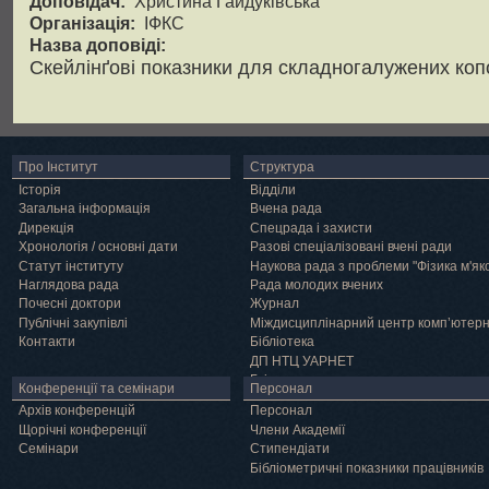
Доповідач:
Христина Гайдуківська
Організація:
ІФКС
Назва доповіді:
Скейлінґові показники для складногалужених коп
Про Інститут
Структура
Історія
Відділи
Загальна інформація
Вчена рада
Дирекція
Спецрада і захисти
Хронологія / основні дати
Разові спеціалізовані вчені ради
Статут інституту
Наукова рада з проблеми "Фізика м'як
Наглядова рада
Рада молодих вчених
Почесні доктори
Журнал
Публічні закупівлі
Міждисциплінарний центр комп’ютер
Контакти
Бібліотека
ДП НТЦ УАРНЕТ
Грід
Конференції та семінари
Персонал
Архів конференцій
Персонал
Щорічні конференції
Члени Академії
Семінари
Cтипендіати
Бібліометричні показники працівників