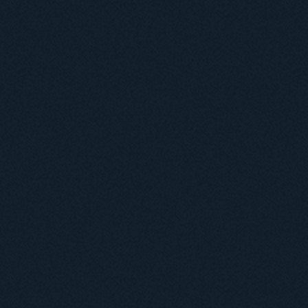
Навчання
Положення про підготовку здобувачів вищої освіти ступеня доктора філосо
Аспірантура
Докторантура
Філії кафедр
Міжнародний докторський коледж статистичної фізики складних систем