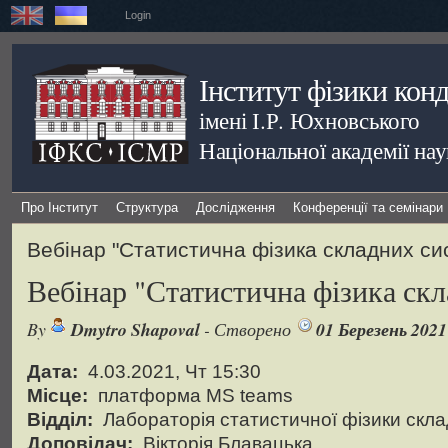
Login
Інститут фізики кон
імені І.Р. Юхновського
Національної академії на
Про Інститут
Структура
Дослідження
Конференції та семінари
Вебінар "Статистична фізика складних си
Вебінар "Статистична фізика ск
By
Dmytro Shapoval
- Створено
01 Березень 2021
Дата:
4.03.2021, Чт 15:30
Місце:
платформа MS teams
Відділ:
Лабораторія статистичної фізики скл
Доповідач:
Вікторія Блавацька