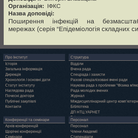
Організація:
ІФКС
Назва доповіді:
Поширення інфекцій на безмасштаб
мережах (серія “Епідеміологія складних с
Про Інститут
Структура
Історія
Відділи
Загальна інформація
Вчена рада
Дирекція
Спецрада і захисти
Хронологія / основні дати
Разові спеціалізовані вчені ради
Статут інституту
Наукова рада з проблеми "Фізика м'як
Наглядова рада
Рада молодих вчених
Почесні доктори
Журнал
Публічні закупівлі
Міждисциплінарний центр комп’ютер
Контакти
Бібліотека
ДП НТЦ УАРНЕТ
Грід
Конференції та семінари
Персонал
Архів конференцій
Персонал
Щорічні конференції
Члени Академії
Семінари
Cтипендіати