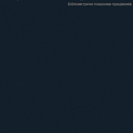
Бібліометричні показники працівників
Навчання
Положення про підготовку здобувачів вищої освіти ступеня доктора філосо
Аспірантура
Докторантура
Філії кафедр
Міжнародний докторський коледж статистичної фізики складних систем