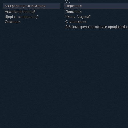
Грід
Конференції та семінари
Персонал
Архів конференцій
Персонал
Щорічні конференції
Члени Академії
Семінари
Cтипендіати
Бібліометричні показники працівників
Навчання
Положення про підготовку здобувачів вищої освіти ступеня доктора філосо
Аспірантура
Докторантура
Філії кафедр
Міжнародний докторський коледж статистичної фізики складних систем