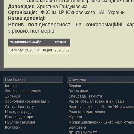
Лабораторія статистичної фізики складних сист
Доповідач:
Христина Гайдуківська
Організація:
ІФКС ім. І.Р. Юхновського НАН України
Назва доповіді:
Вплив полідисперсності на конформаційні хар
зіркових полімерів
ПРИЧІПЛЕНИЙ ФАЙЛ
РОЗМІР
Seminar_2026_04_30.pdf
239.5 КБ
Про Інститут
Структура
Історія
Відділи
Загальна інформація
Вчена рада
Дирекція
Спецрада і захисти
Хронологія / основні дати
Разові спеціалізовані вчені ради
Статут інституту
Наукова рада з проблеми "Фізика м'як
Наглядова рада
Рада молодих вчених
Почесні доктори
Журнал
Публічні закупівлі
Міждисциплінарний центр комп’ютер
Контакти
Бібліотека
ДП НТЦ УАРНЕТ