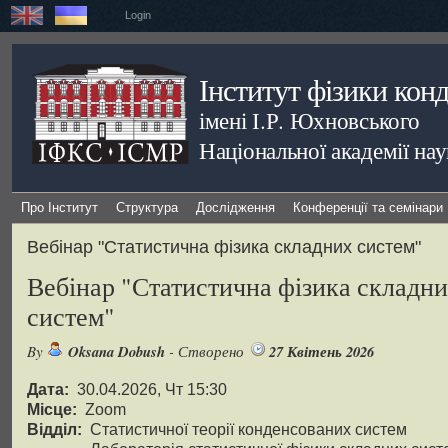
Login
Інститут фізики кон
імені І.Р. Юхновського
Національної академії на
Про Інститут
Структура
Дослідження
Конференції та семінари
Вебінар "Статистична фізика складних систем"
Вебінар "Статистична фізика складн
систем"
By
Oksana Dobush
- Створено
27 Квітень 2026
Дата:
30.04.2026, Чт 15:30
Місце:
Zoom
Відділ:
Статистичної теорії конденсованих систем