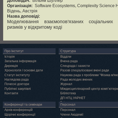
Доповідач:
Вільям Шуллер
Організація:
Software Ecosystems, Complexity Science 
Відень, Австрія
Назва доповіді:
Моделювання взаємопов'язаних соціальних 
ризиків у відкритому коді
Про Інститут
Структура
Історія
Відділи
Загальна інформація
Вчена рада
Дирекція
Спецрада і захисти
Хронологія / основні дати
Разові спеціалізовані вчені ради
Статут інституту
Наукова рада з проблеми "Фізика м'як
Наглядова рада
Рада молодих вчених
Почесні доктори
Журнал
Публічні закупівлі
Міждисциплінарний центр комп’ютер
Контакти
Бібліотека
ДП НТЦ УАРНЕТ
Грід
Конференції та семінари
Персонал
Архів конференцій
Персонал
Щорічні конференції
Члени Академії