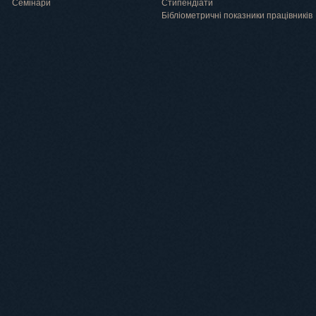
Семінари
Cтипендіати
Бібліометричні показники працівників
Навчання
Положення про підготовку здобувачів вищої освіти ступеня доктора філосо
Аспірантура
Докторантура
Філії кафедр
Міжнародний докторський коледж статистичної фізики складних систем