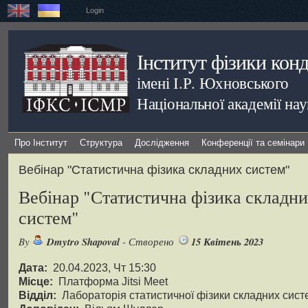
Login
Інститут фізики кон
імені І.Р. Юхновського
Національної академії на
Про Інститут
Структура
Дослідження
Конференції та семінари
Вебінар "Статистична фізика складних систем"
Вебінар "Статистична фізика складн
систем"
By
Dmytro Shapoval
- Створено
15 Квітень 2023
Дата:
20.04.2023, Чт 15:30
Місце:
Платформа Jitsi Meet
Відділ:
Лабораторія статистичної фізики складних сист