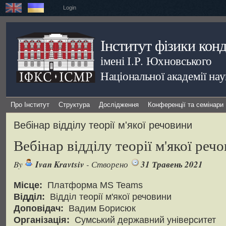
Login
Інститут фізики кон
імені І.Р. Юхновського
Національної академії на
Про Інститут
Структура
Дослідження
Конференції та семінари
Вебінар відділу теорії м'якої речовини
Вебінар відділу теорії м'якої реч
By
Ivan Kravtsiv
- Створено
31 Травень 2021
Місце:
Платформа MS Teams
Відділ:
Відділ теорії м'якої речовини
Доповідач:
Вадим Борисюк
Організація:
Сумський державний університет