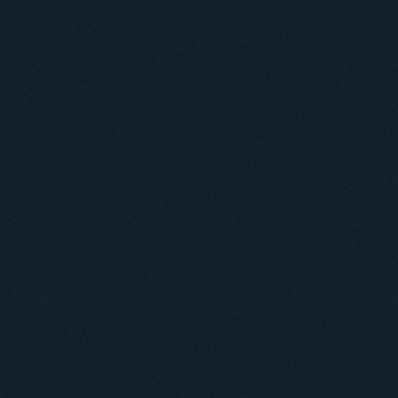
Навчання
Положення про підготовку здобувачів вищої освіти ступеня доктора філосо
Аспірантура
Докторантура
Філії кафедр
Міжнародний докторський коледж статистичної фізики складних систем