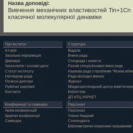
Назва доповіді:
Вивчення механічних властивостей Tin+1Cn
класичної молекулярної динаміки
Про Інститут
Структура
Історія
Відділи
Загальна інформація
Вчена рада
Дирекція
Спецрада і захисти
Хронологія / основні дати
Разові спеціалізовані вчені ради
Статут інституту
Наукова рада з проблеми "Фізика м'як
Наглядова рада
Рада молодих вчених
Почесні доктори
Журнал
Публічні закупівлі
Міждисциплінарний центр комп’ютер
Контакти
Бібліотека
ДП НТЦ УАРНЕТ
Грід
Конференції та семінари
Персонал
Архів конференцій
Персонал
Щорічні конференції
Члени Академії
Семінари
Cтипендіати
Бібліометричні показники працівників