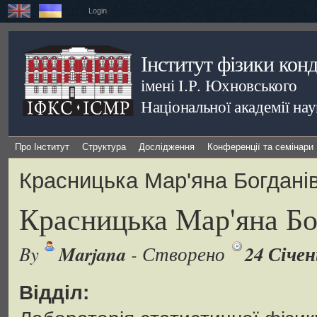
Login
Інститут фізики кон
імені І.Р. Юхновського
Національної академії на
Про Інститут
Структура
Дослідження
Конференції та семінари
Красницька Мар'яна Богдані
Красницька Мар'яна Бо
Marjana
24 Січен
By
- Створено
Відділ: