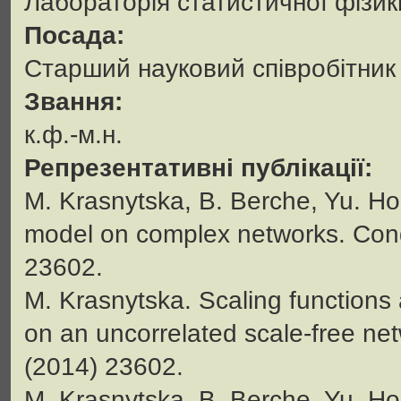
Лабораторія статистичної фізи
Посада:
Старший науковий співробітник
Звання:
к.ф.-м.н.
Репрезентативні публікації:
M. Krasnytska, B. Berche, Yu. Hol
model on complex networks. Cond
23602.
M. Krasnytska. Scaling functions 
on an uncorrelated scale-free ne
(2014) 23602.
M. Krasnytska, B. Berche, Yu. Ho