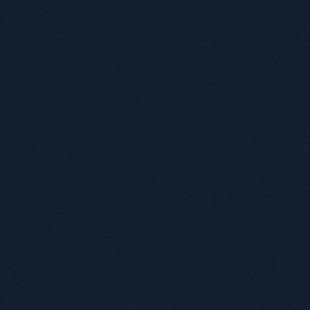
Навчання
Положення про підготовку здобувачів вищої освіти ступеня доктора філосо
Аспірантура
Докторантура
Філії кафедр
Міжнародний докторський коледж статистичної фізики складних систем