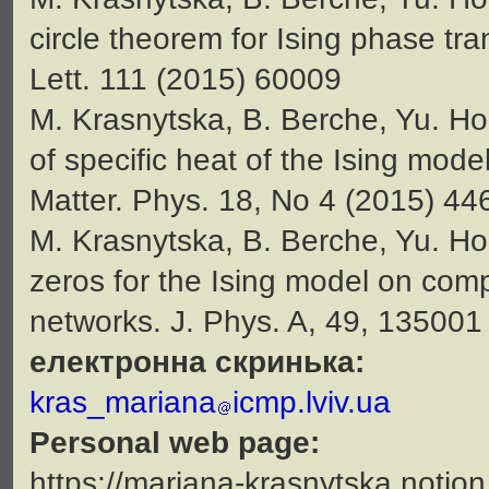
circle theorem for Ising phase tr
Lett. 111 (2015) 60009
M. Krasnytska, B. Berche, Yu. Ho
of specific heat of the Ising mod
Matter. Phys. 18, No 4 (2015) 44
M. Krasnytska, B. Berche, Yu. Hol
zeros for the Ising model on com
networks. J. Phys. A, 49, 135001
електронна скринька:
kras_mariana
icmp.lviv.ua
Personal web page:
https://mariana-krasnytska.notion