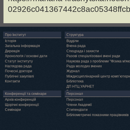
02926c041367442c8ac05348ffc
Про Інститут
Структура
Історія
Відділи
Загальна інформація
Вчена рада
Дирекція
Спецрада і захисти
Хронологія / основні дати
Разові спеціалізовані вчені ради
Статут інституту
Наукова рада з проблеми "Фізика м'як
Наглядова рада
Рада молодих вчених
Почесні доктори
Журнал
Публічні закупівлі
Міждисциплінарний центр комп’ютер
Контакти
Бібліотека
ДП НТЦ УАРНЕТ
Грід
Конференції та семінари
Персонал
Архів конференцій
Персонал
Щорічні конференції
Члени Академії
Семінари
Cтипендіати
Бібліометричні показники працівників