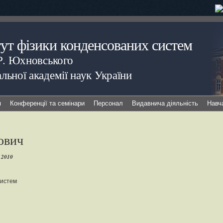
тут фізики конденсованих систем
.Р. Юхновського
льної академії наук України
я
Конференції та семінари
Персонал
Видавнича діяльність
Навч
ович
 2010
систем