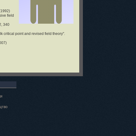
 (1992)
ive field
2, 340
critical point and revised field theory".
2007)
ки
цтво