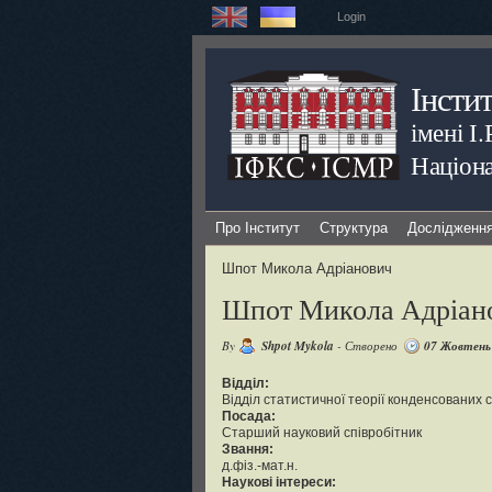
Login
Інсти
імені І
Націона
Про Інститут
Структура
Дослідженн
Шпот Микола Адріанович
Шпот Микола Адріан
By
Shpot Mykola
- Створено
07 Жовтень
Відділ:
Відділ статистичної теорії конденсованих 
Посада:
Старший науковий співробітник
Звання:
д.фіз.-мат.н.
Наукові інтереси: