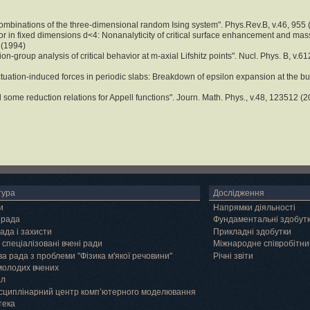
 combinations of the three-dimensional random Ising system". Phys.Rev.B, v.46, 955
ior in fixed dimensions d<4: Nonanalyticity of critical surface enhancement and mass
 (1994)
n-group analysis of critical behavior at m-axial Lifshitz points". Nucl. Phys. B, v.61
tuation-induced forces in periodic slabs: Breakdown of epsilon expansion at the bulk 
some reduction relations for Appell functions". Journ. Math. Phys., v.48, 123512 (
тура
Дослідження
и
Напрямки діяльності
 рада
Фундаментальні здобут
ада і захисти
Прикладні здобутки
 спеціалізовані вчені ради
Міжнародне співробітни
а рада з проблеми "Фізика м'якої речовини"
Річні звіти
молодих вчених
ал
сциплінарний центр комп’ютерного моделювання
тека