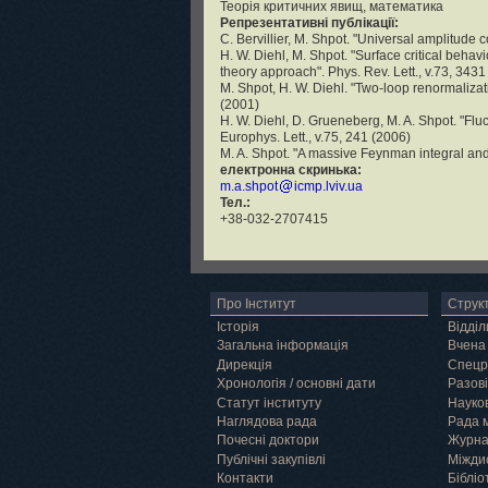
Теорія критичних явищ, математика
Репрезентативні публікації:
C. Bervillier, M. Shpot. "Universal amplitude
H. W. Diehl, M. Shpot. "Surface critical behav
theory approach". Phys. Rev. Lett., v.73, 3431
M. Shpot, H. W. Diehl. "Two-loop renormalizatio
(2001)
H. W. Diehl, D. Grueneberg, M. A. Shpot. "Fluc
Europhys. Lett., v.75, 241 (2006)
M. A. Shpot. "A massive Feynman integral and 
електронна скринька:
m.a.shpot
icmp.lviv.ua
Тел.:
+38-032-2707415
Про Інститут
Струк
Історія
Відділ
Загальна інформація
Вчена
Дирекція
Спецр
Хронологія / основні дати
Разові
Статут інституту
Науков
Наглядова рада
Рада 
Почесні доктори
Журн
Публічні закупівлі
Міжди
Контакти
Бібліо