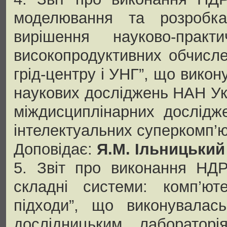
моделювання та розробка
вирішення науково-прак
високопродуктивних обчисле
грід-центру і УНГ”, що вико
наукових досліджень НАН У
міждисциплінарних дослідж
інтелектуальних суперкомп’ют
Доповідає:
Я.М. Ільницький
5. Звіт про виконання НДР
складні системи: комп’ют
підходи”, що виконувала
дослідницьким лаборатор