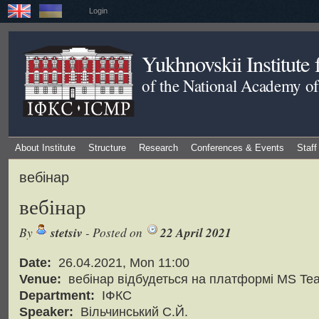
Login
Yukhnovskii Institute
of the National Academy of
About Institute
Structure
Research
Conferences & Events
Staff
вебінар
вебінар
stetsiv
22 April 2021
By
- Posted on
Date:
26.04.2021, Mon 11:00
Venue:
вебінар відбудеться на платформі MS Te
Department:
ІФКС
Speaker:
Вільчинський С.Й.