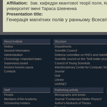
Affiliation:
Зав. кафедри квантової теорії поля, 
університет імені Тараса Шевченка
Presentation title:
Генерація магнітних полів у ранньому Всесвіт
About Institute
Structure
History
Departments
General Information
Scientific Council
Administration
Defence committee on PhD's and Habilit
Chronology / important dates
Scientific council on the "Soft matter phy
Supervisory board
Council of Young Scientists
Doctors honoris causa
Interdisciplinary Center for Computer Si
Contacts
Journal
Grid
Library
UARNET
Staff
Publishing activity
People
Monographs and books
Members of the Academy
Journal "Condensed Matter Physics"
Scholarship holders
Author's Abstracts of Theses