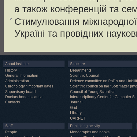
а також конференцій та сем
Стимулювання міжнародної 
Україні та провідних науков
About Institute
Structure
History
Departments
General Information
Scientific Council
Administration
Defence committee on PhD's and Habilit
Chronology / important dates
Scientific council on the "Soft matter phy
Supervisory board
Council of Young Scientists
Doctors honoris causa
Interdisciplinary Center for Computer Si
Contacts
Journal
Grid
Library
UARNET
Staff
Publishing activity
People
Monographs and books