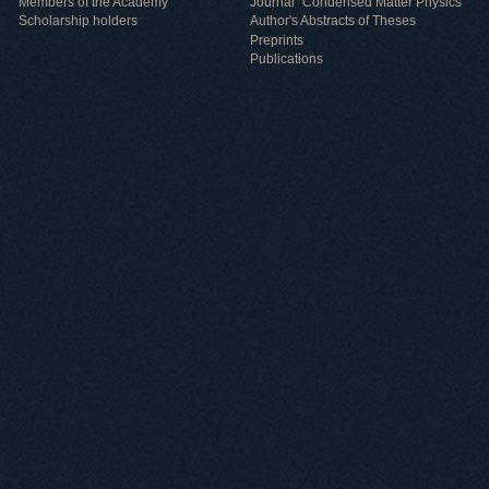
Members of the Academy
Journal "Condensed Matter Physics"
Scholarship holders
Author's Abstracts of Theses
Preprints
Publications
Useful information
ICMP resources
Links